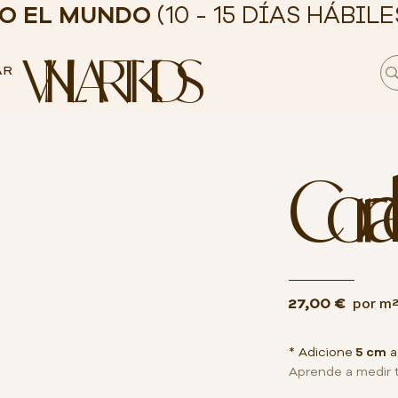
DO EL MUNDO
(10 - 15 DÍAS HÁBILE
VINILART KIDS
AR
Corral
27,00 €
por m
* Adicione
5 cm
a
Aprende a medir 