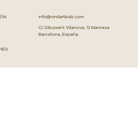
M
e
t
IÓN
info@vinilartkids.com
r
o
C/ Dibuixant Vilanova, 12 Manresa
c
Barcelona, España.
u
a
d
NES
r
a
d
o