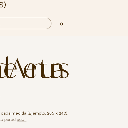
S)
0
 de Aventuras
²
 cada medida (Ejemplo: 255 x 240).
tu pared
aquí.