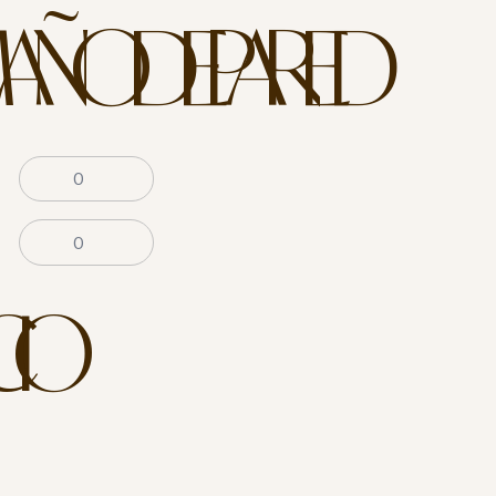
AÑO DE PARED
CIO