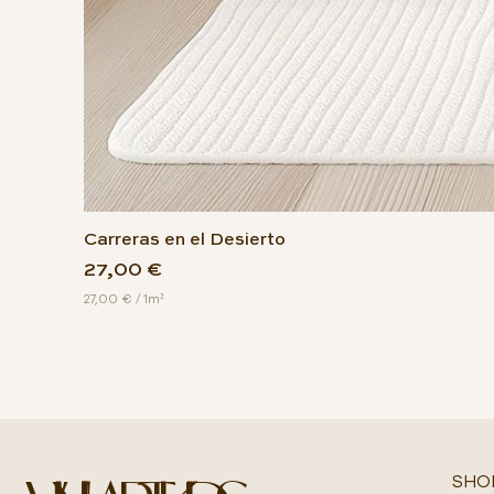
Carreras en el Desierto
Precio
27,00 €
27,00 €
/
1m²
2
7
,
0
0
€
p
o
r
SHO
1