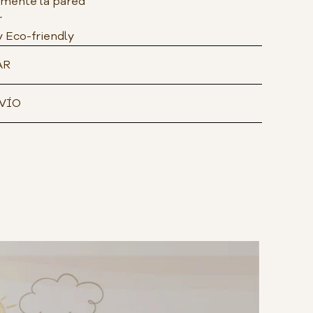
amente la pared
r
y Eco-friendly
AR
VÍO