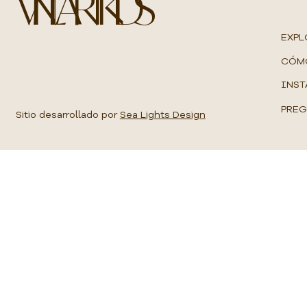
VINILART KIDS
M
e
t
EXPL
r
o
CÓM
c
u
INST
a
d
PREG
r
Sitio desarrollado por
Sea Lights Design
a
d
o