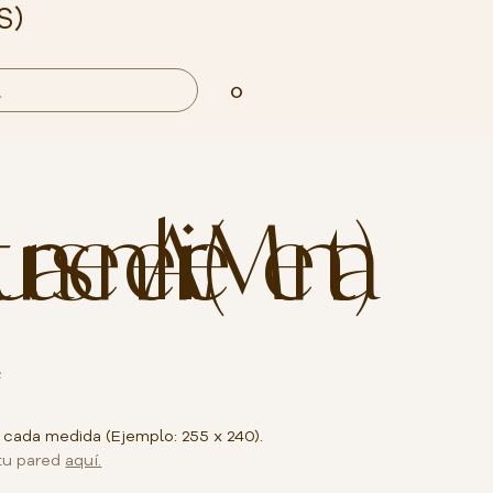
S)
0
as en el Aire (Menta)
²
 cada medida (Ejemplo: 255 x 240).
tu pared
aquí.