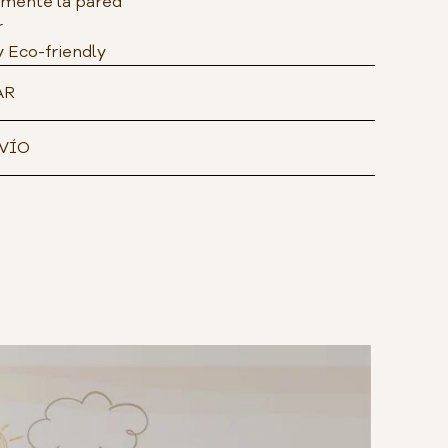
amente la pared
r
y Eco-friendly
AR
VÍO