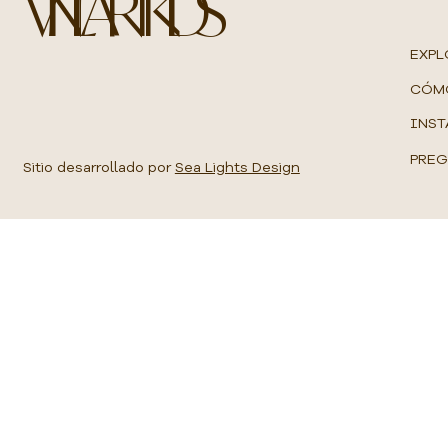
VINILART KIDS
M
e
t
EXPL
r
o
CÓM
c
u
INST
a
d
PREG
r
Sitio desarrollado por
Sea Lights Design
a
d
o