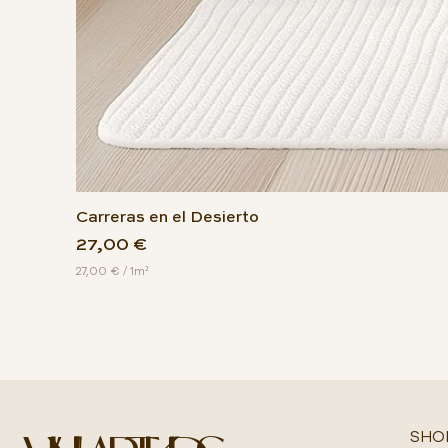
Carreras en el Desierto
Precio
27,00 €
27,00 €
/
1m²
2
7
,
0
0
€
p
o
r
SHO
1