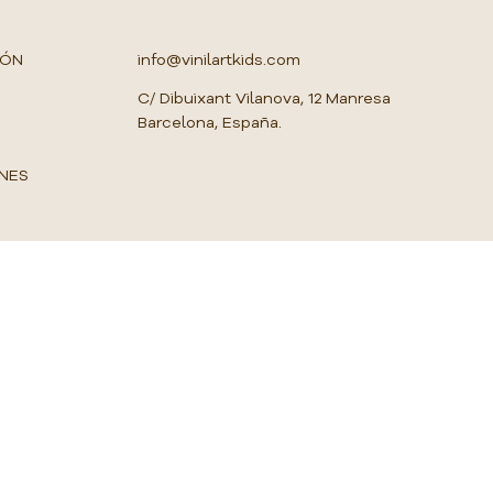
M
e
t
IÓN
info@vinilartkids.com
r
o
C/ Dibuixant Vilanova, 12 Manresa
c
Barcelona, España.
u
a
d
NES
r
a
d
o