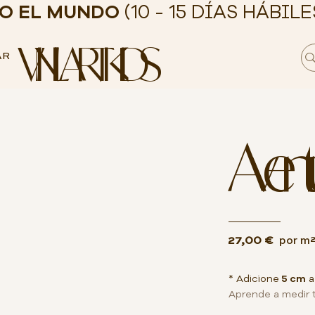
DO EL MUNDO
(10 - 15 DÍAS HÁBILE
VINILART KIDS
AR
Aventur
27,00 €
por m
* Adicione
5 cm
a
Aprende a medir 