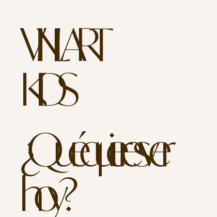
VINILART
KIDS
¿Qué quieres ver
hoy?