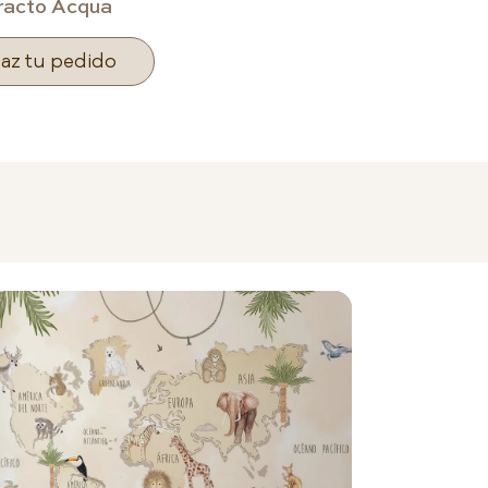
racto Acqua
az tu pedido