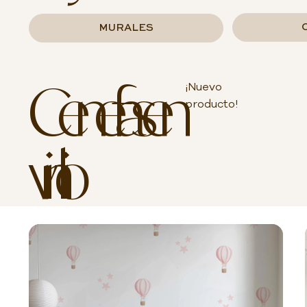
MURALES
Cenefas en
¡Nuevo
producto!
vinilo