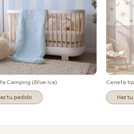
a Camping (Blue Ice)
Cenefa tip
az tu pedido
Haz tu