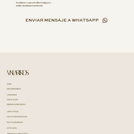
Escríbenos a nuestro WhatsApp para
recibir atención personalizada.
ENVIAR MENSAJE A WHATSAPP
VINILART KIDS
SHOP
EXPLORAR MUNDOS
CÓMO MEDIR
INSTALACIÓN
PREGUNTAS FRECUENTES
LINKS ÚTILES
POLÍTICA DE DEVOLUCIÓN
POLÍTICA DE ENVÍOS
AVISO LEGAL
TÉRMINOS & CONDICIONES