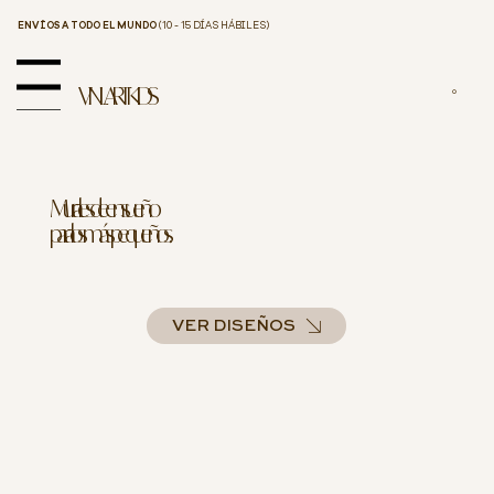
ENVÍOS A TODO EL MUNDO
(10 - 15 DÍAS HÁBILES)
enu
VINILART KIDS
0
Murales de ensueño
para los más pequeños.
VER DISEÑOS