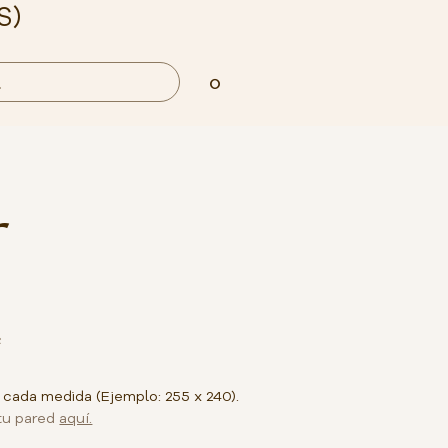
S)
0
²
 cada medida (Ejemplo: 255 x 240).
tu pared
aquí.