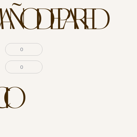
AÑO DE PARED
CIO