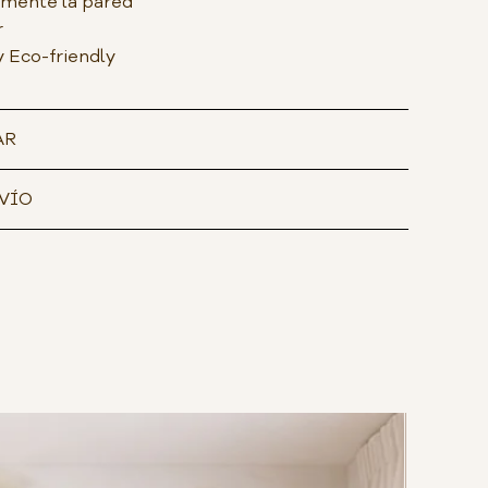
amente la pared
r
y Eco-friendly
AR
VÍO