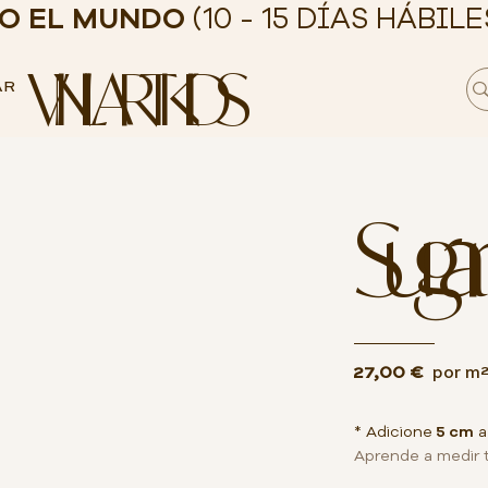
DO EL MUNDO
(10 - 15 DÍAS HÁBILE
VINILART KIDS
AR
Sugar
27,00 €
por m
* Adicione
5 cm
a
Aprende a medir 