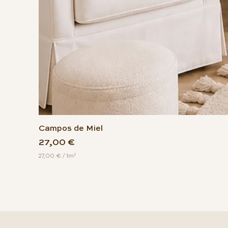
Campos de Miel
Precio
27,00 €
27,00 €
/
1m²
2
7
,
0
0
€
p