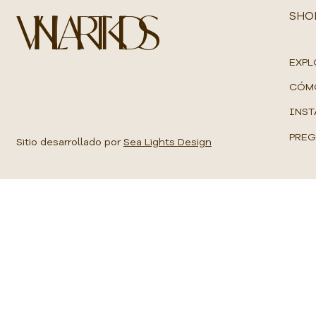
o
VINILART KIDS
r
SHO
1
M
e
t
EXPL
r
o
CÓM
c
u
INST
a
d
PREG
r
Sitio desarrollado por
Sea Lights Design
a
d
o