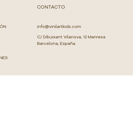
o
r
CONTACTO
1
M
e
t
IÓN
info@vinilartkids.com
r
o
C/ Dibuixant Vilanova, 12 Manresa
c
Barcelona, España.
u
a
d
NES
r
a
d
o