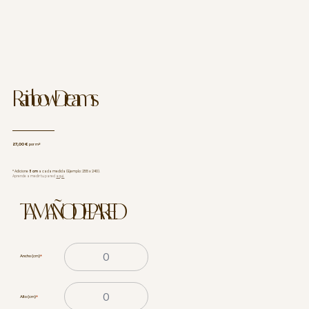
Rainbow Dreams
27,00 €
por m²
* Adicione
5 cm
a cada medida (Ejemplo: 255 x 240).
Aprende a medir tu pared
aquí.
TAMAÑO DE PARED
Ancho (cm)
*
Alto (cm)
*