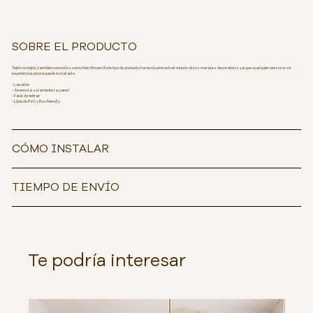
SOBRE EL PRODUCTO
Tejido no tejido, también conocidos como Non Woven. Este tipo de producto ha revolucionado el mundo de los murales decorativos ya que cualquier persona sin
experiencia previa puede instalarlo.
- Lavable
- Se encola solamente la pared
- Fácil de retirar
- Libre de PVC y Eco-friendly
CÓMO INSTALAR
TIEMPO DE ENVÍO
Te podría interesar