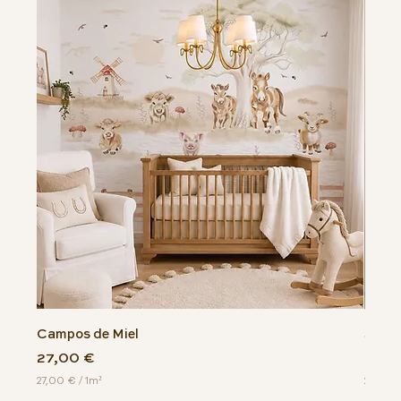
Campos de Miel
Serpe
Precio
Prec
27,00 €
27,0
27,00 €
/
1m²
27,00 
2
2