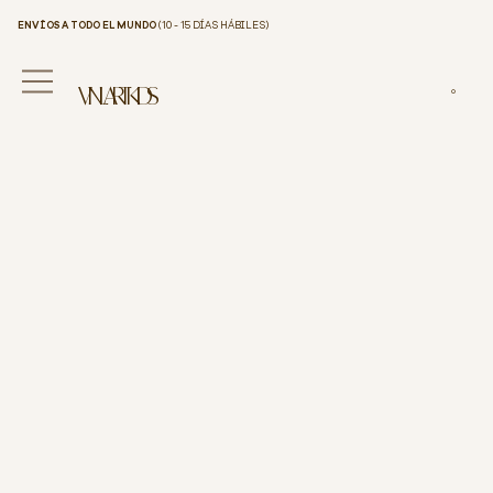
ENVÍOS A TODO EL MUNDO
(10 - 15 DÍAS HÁBILES)
VINILART KIDS
0