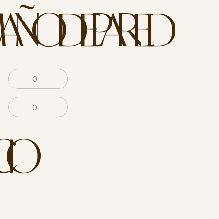
AÑO DE PARED
CIO