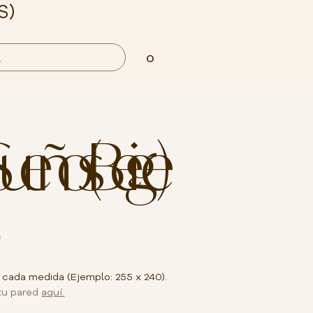
S)
0
Sueños (Beige)
²
 cada medida (Ejemplo: 255 x 240).
tu pared
aquí.