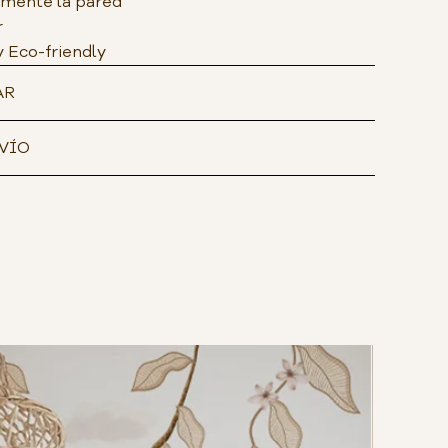
amente la pared
r
y Eco-friendly
AR
VÍO