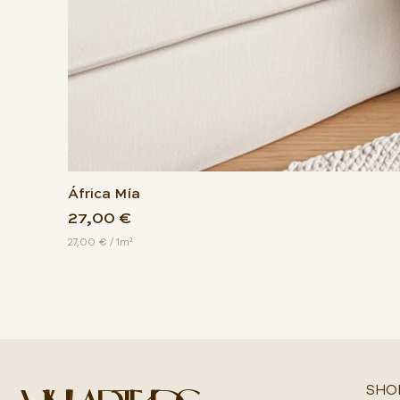
África Mía
Precio
27,00 €
27,00 €
/
1m²
2
7
,
0
0
€
p
o
r
SHO
1