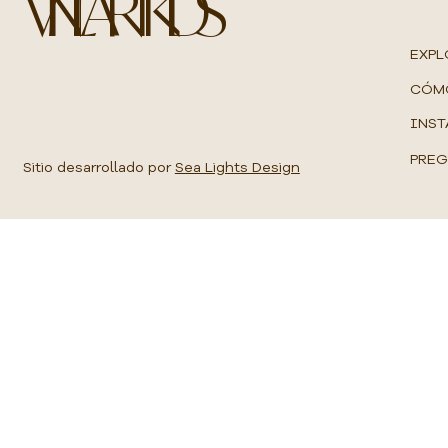
VINILART KIDS
M
e
t
EXPL
r
o
CÓM
c
u
INST
a
d
PREG
r
Sitio desarrollado por
Sea Lights Design
a
d
o