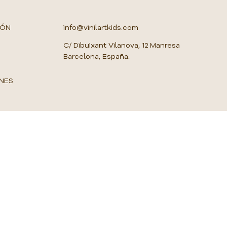
M
e
t
IÓN
info@vinilartkids.com
r
o
C/ Dibuixant Vilanova, 12 Manresa
c
Barcelona, España.
u
a
d
NES
r
a
d
o