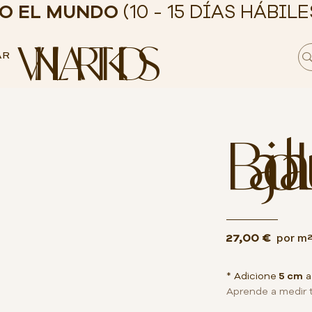
DO EL MUNDO
(10 - 15 DÍAS HÁBILE
VINILART KIDS
AR
Bajo la 
27,00 €
por m
* Adicione
5 cm
a
Aprende a medir 