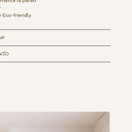
amente la pared
r
y Eco-friendly
AR
VÍO