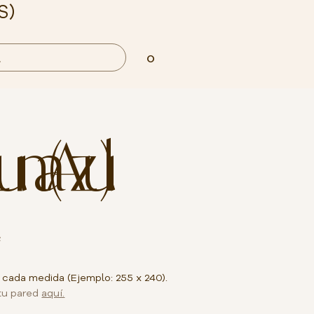
S)
0
Luna (Azul)
²
 cada medida (Ejemplo: 255 x 240).
tu pared
aquí.