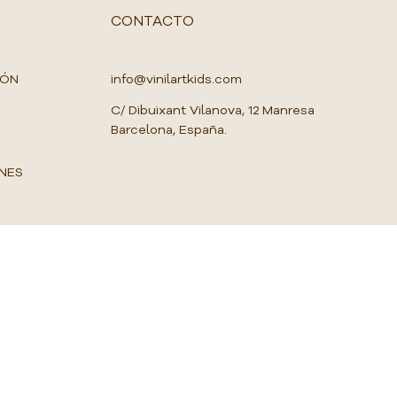
o
r
CONTACTO
1
M
e
t
IÓN
info@vinilartkids.com
r
o
C/ Dibuixant Vilanova, 12 Manresa
c
Barcelona, España.
u
a
d
NES
r
a
d
o