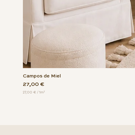
Campos de Miel
Precio
27,00 €
27,00 €
/
1m²
2
7
,
0
0
€
p