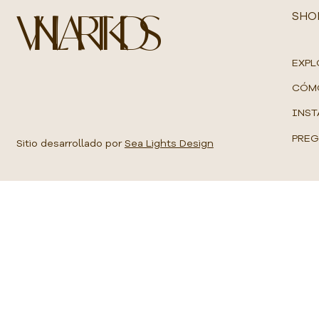
o
VINILART KIDS
r
SHO
1
M
e
t
EXPL
r
o
CÓM
c
u
INST
a
d
PREG
r
Sitio desarrollado por
Sea Lights Design
a
d
o