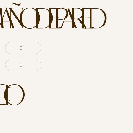
AÑO DE PARED
CIO