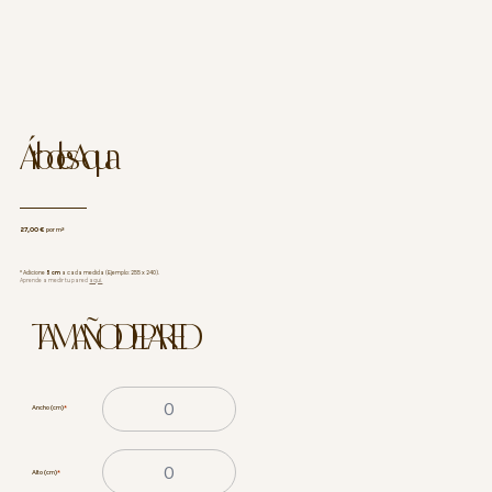
Árboles Aqua
27,00 €
por m²
* Adicione
5 cm
a cada medida (Ejemplo: 255 x 240).
Aprende a medir tu pared
aquí.
TAMAÑO DE PARED
Ancho (cm)
*
Alto (cm)
*