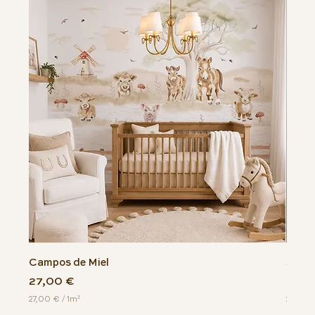
Campos de Miel
Serpe
Precio
Prec
27,00 €
27,0
27,00 €
/
1m²
27,00 
2
2