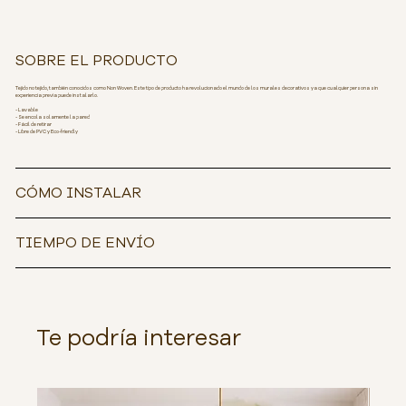
SOBRE EL PRODUCTO
Tejido no tejido, también conocidos como Non Woven. Este tipo de producto ha revolucionado el mundo de los murales decorativos ya que cualquier persona sin
experiencia previa puede instalarlo.
- Lavable
- Se encola solamente la pared
- Fácil de retirar
- Libre de PVC y Eco-friendly
CÓMO INSTALAR
TIEMPO DE ENVÍO
Te podría interesar