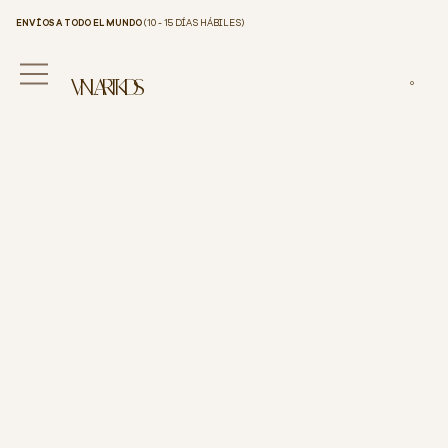
ENVÍOS A TODO EL MUNDO
(10 - 15 DÍAS HÁBILES)
VINILART KIDS
0